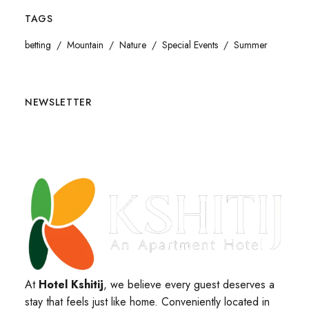
TAGS
betting
Mountain
Nature
Special Events
Summer
NEWSLETTER
At
Hotel Kshitij
, we believe every guest deserves a
stay that feels just like home. Conveniently located in