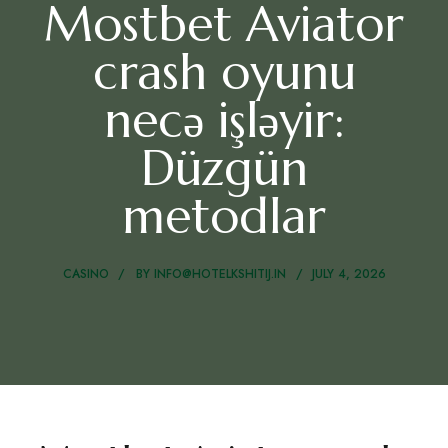
Mostbet Aviator
crash oyunu
necə işləyir:
Düzgün
metodlar
CASINO
BY
INFO@HOTELKSHITIJ.IN
JULY 4, 2026