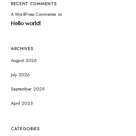
RECENT COMMENTS
A WordPress Commenter
on
Hello world!
ARCHIVES
August 2026
July 2026
September 2025
April 2023
CATEGORIES