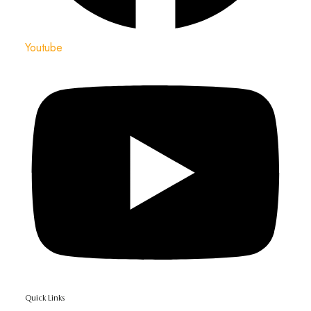
Youtube
Quick Links