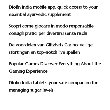
Diofin India mobile app: quick access to your
essential ayurvedic supplement
Scopri come giocare in modo responsabile
consigli pratici per divertirsi senza rischi
De voordelen van Glitzbets Casino: veilige
stortingen en top-notch live spellen
Popular Games Discover Everything About the
Gaming Experience
Diofin India tablets: your safe companion for
managing sugar levels