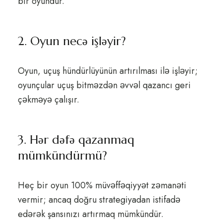
bir oyundur.
2. Oyun necə işləyir?
Oyun, uçuş hündürlüyünün artırılması ilə işləyir;
oyunçular uçuş bitməzdən əvvəl qazancı geri
çəkməyə çalışır.
3. Hər dəfə qazanmaq
mümkündürmü?
Heç bir oyun 100% müvəffəqiyyət zəmanəti
vermir; ancaq doğru strategiyadan istifadə
edərək şansınızı artırmaq mümkündür.